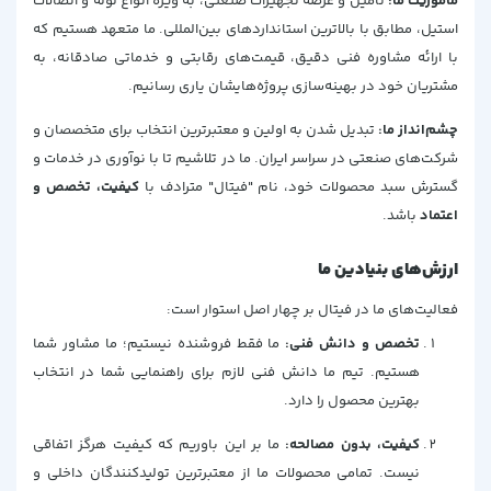
ماموریت ما:
تامین و عرضه تجهیزات صنعتی، به ویژه انواع لوله و اتصالات
استیل، مطابق با بالاترین استانداردهای بین‌المللی. ما متعهد هستیم که
با ارائه مشاوره فنی دقیق، قیمت‌های رقابتی و خدماتی صادقانه، به
مشتریان خود در بهینه‌سازی پروژه‌هایشان یاری رسانیم.
چشم‌انداز ما:
تبدیل شدن به اولین و معتبرترین انتخاب برای متخصصان و
شرکت‌های صنعتی در سراسر ایران. ما در تلاشیم تا با نوآوری در خدمات و
گسترش سبد محصولات خود، نام "فیتال" مترادف با
کیفیت، تخصص و
اعتماد
باشد.
ارزش‌های بنیادین ما
فعالیت‌های ما در فیتال بر چهار اصل استوار است:
تخصص و دانش فنی:
ما فقط فروشنده نیستیم؛ ما مشاور شما
هستیم. تیم ما دانش فنی لازم برای راهنمایی شما در انتخاب
بهترین محصول را دارد.
کیفیت، بدون مصالحه:
ما بر این باوریم که کیفیت هرگز اتفاقی
نیست. تمامی محصولات ما از معتبرترین تولیدکنندگان داخلی و