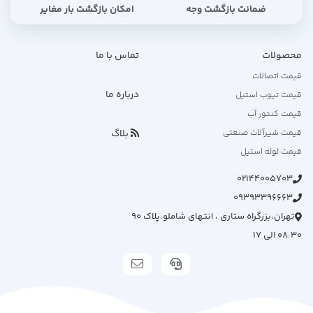
ضمانت بازگشت وجه
امکان بازگشت بار مغایر
محصولات
تماس با ما
قیمت اتصالات
درباره ما
قیمت تیوب استیل
قیمت کنتور آب
بلاگ
قیمت شیرآلات صنعتی
قیمت لوله استیل
02144005703
09393396663
تهران،بزرگراه ستاری ، انتهای شاملو،پلاک 90
08:30 الی 17